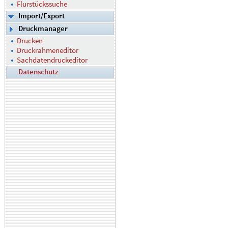
Flurstückssuche
Import/Export
Druckmanager
Drucken
Druckrahmeneditor
Sachdatendruckeditor
Datenschutz