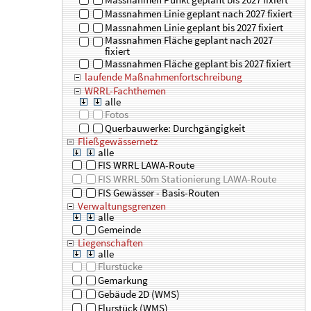
Massnahmen Linie geplant nach 2027 fixiert
Massnahmen Linie geplant bis 2027 fixiert
Massnahmen Fläche geplant nach 2027
fixiert
Massnahmen Fläche geplant bis 2027 fixiert
laufende Maßnahmenfortschreibung
WRRL-Fachthemen
alle
Fotos
Querbauwerke: Durchgängigkeit
Fließgewässernetz
alle
FIS WRRL LAWA-Route
FIS WRRL 50m Stationierung LAWA-Route
FIS Gewässer - Basis-Routen
Verwaltungsgrenzen
alle
Gemeinde
Liegenschaften
alle
Flurstücke
Gemarkung
Gebäude 2D (WMS)
Flurstück (WMS)