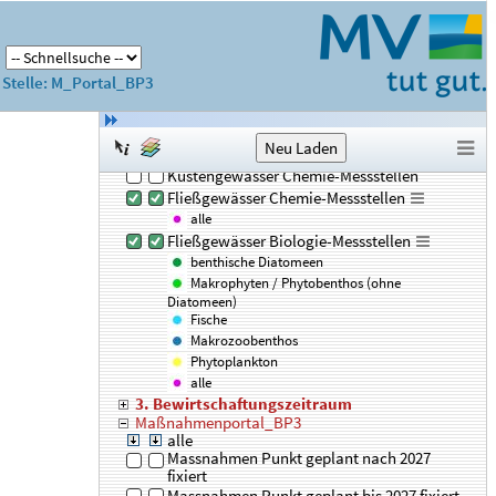
Pegel-Stammdatenbank
WRRL
Monitoring
Stelle: M_Portal_BP3
alle
Grundwasser-Menge-Messstellen
Grundwasser-Güte-Messstellen
Küstengewässer Biologie-Messstellen
Küstengewässer Chemie-Messstellen
Fließgewässer Chemie-Messstellen
alle
Fließgewässer Biologie-Messstellen
benthische Diatomeen
Makrophyten / Phytobenthos (ohne
Diatomeen)
Fische
Makrozoobenthos
Phytoplankton
alle
3. Bewirtschaftungszeitraum
Maßnahmenportal_BP3
alle
Massnahmen Punkt geplant nach 2027
fixiert
Massnahmen Punkt geplant bis 2027 fixiert