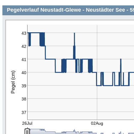
Pegelverlauf Neustadt-Glewe - Neustädter See - 5
43
42
41
40
Pegel (cm)
39
38
37
26Jul
02Aug