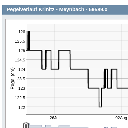
Pegelverlauf Krinitz - Meynbach - 59589.0
126
125.5
125
124.5
124
Pegel (cm)
123.5
123
122.5
122
26Jul
02Aug