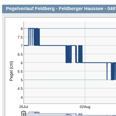
Pegelverlauf Feldberg - Feldberger Haussee - 049
8
7.5
7
6.5
6
Pegel (cm)
5.5
5
4.5
4
26Jul
02Aug