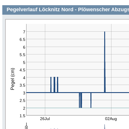
Pegelverlauf Löcknitz Nord - Plöwenscher Abzugs
7
6.5
6
5.5
5
4.5
Pegel (cm)
4
3.5
3
2.5
2
1.5
26Jul
02Aug