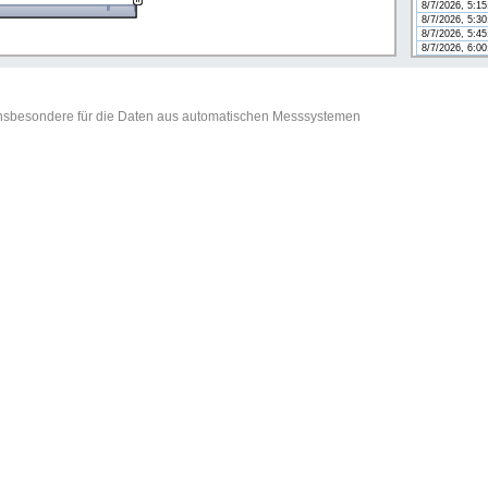
8/7/2026, 5:1
8/7/2026, 5:3
8/7/2026, 5:4
8/7/2026, 6:0
t insbesondere für die Daten aus automatischen Messsystemen