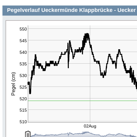
Pegelverlauf Ueckermünde Klappbrücke - Uecker 
550
545
540
535
Pegel (cm)
530
525
520
515
510
02Aug