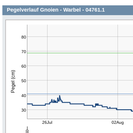
Pegelverlauf Gnoien - Warbel - 04761.1
80
70
60
Pegel (cm)
50
40
30
26Jul
02Aug