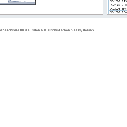
8/7/2026, 5:1
8/7/2026, 5:3
8/7/2026, 5:4
8/7/2026, 6:0
t insbesondere für die Daten aus automatischen Messsystemen