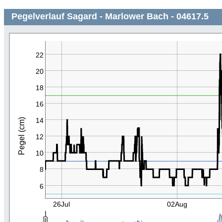
Pegelverlauf Sagard - Marlower Bach - 04617.5
22
20
18
16
14
Pegel (cm)
12
10
8
6
26Jul
02Aug