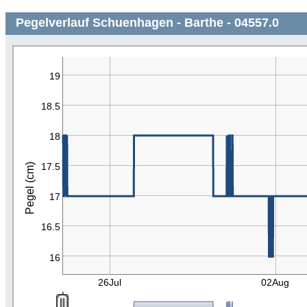
Pegelverlauf Schuenhagen - Barthe - 04557.0
19
18.5
18
17.5
Pegel (cm)
17
16.5
16
26Jul
02Aug