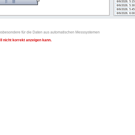
8/6/2026, 5:1
8/6/2026, 5:3
8/6/2026, 5:4
8/6/2026, 6:0
t insbesondere für die Daten aus automatischen Messsystemen
l nicht korrekt anzeigen kann.