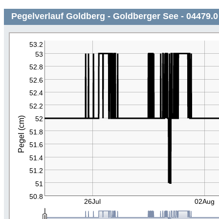
Pegelverlauf Goldberg - Goldberger See - 04479.0
53.2
53
52.8
52.6
52.4
52.2
52
Pegel (cm)
51.8
51.6
51.4
51.2
51
50.8
26Jul
02Aug