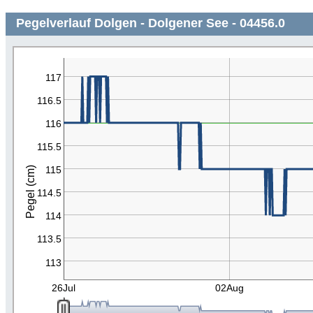
Pegelverlauf Dolgen - Dolgener See - 04456.0
117
116.5
116
115.5
115
Pegel (cm)
114.5
114
113.5
113
26Jul
02Aug