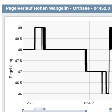
Pegelverlauf Hohen Wangelin - Orthsee - 04452.0
49
48.5
48
47.5
Pegel (cm)
47
46.5
46
26Jul
02Aug