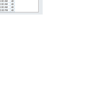
15:00 AM
48
30:00 AM
48
45:00 AM
48
00:00 PM
48