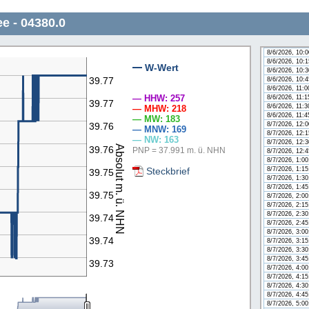
8/6/2026, 8:4
8/6/2026, 9:0
e - 04380.0
8/6/2026, 9:1
8/6/2026, 9:3
8/6/2026, 9:4
8/6/2026, 10:
8/6/2026, 10:
W-Wert
8/6/2026, 10:
n
39.77
8/6/2026, 10:
8/6/2026, 11:
— HHW: 257
8/6/2026, 11:
39.77
8/6/2026, 11:
— MHW: 218
8/6/2026, 11:
— MW: 183
8/7/2026, 12:
39.76
— MNW: 169
8/7/2026, 12:
— NW: 163
8/7/2026, 12:
Absolut m. ü. NHN
39.76
PNP = 37.991 m. ü. NHN
8/7/2026, 12:
8/7/2026, 1:0
Steckbrief
8/7/2026, 1:1
39.75
8/7/2026, 1:3
8/7/2026, 1:4
39.75
8/7/2026, 2:0
8/7/2026, 2:1
8/7/2026, 2:3
39.74
8/7/2026, 2:4
8/7/2026, 3:0
39.74
8/7/2026, 3:1
8/7/2026, 3:3
8/7/2026, 3:4
39.73
8/7/2026, 4:0
8/7/2026, 4:1
8/7/2026, 4:3
8/7/2026, 4:4
8/7/2026, 5:0