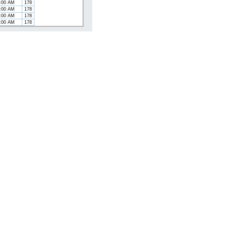
5:00 AM
178
0:00 AM
178
5:00 AM
178
0:00 AM
178