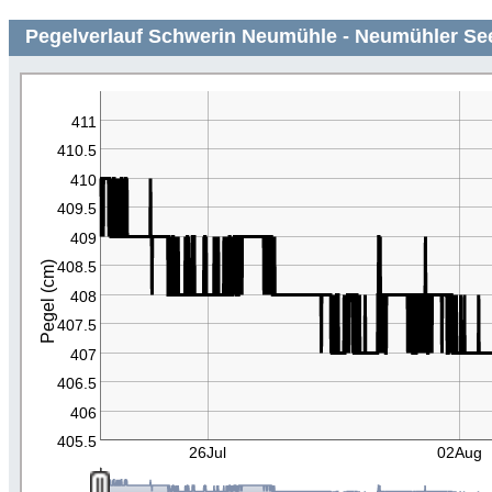
Pegelverlauf Schwerin Neumühle - Neumühler See
411
410.5
410
409.5
409
408.5
Pegel (cm)
408
407.5
407
406.5
406
405.5
26Jul
02Aug