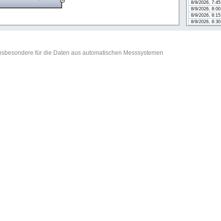
8/9/2026, 7:4
8/9/2026, 8:0
8/9/2026, 8:1
8/9/2026, 8:3
t insbesondere für die Daten aus automatischen Messsystemen