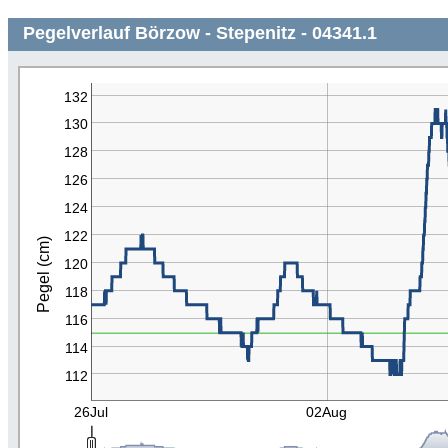
Pegelverlauf Börzow - Stepenitz - 04341.1
132
130
128
126
124
122
Pegel (cm)
120
118
116
114
112
26Jul
02Aug